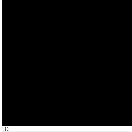
';});